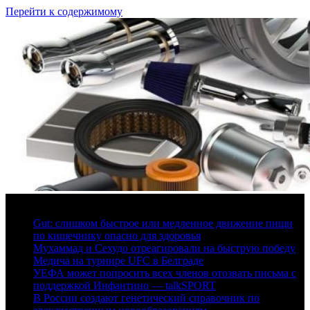
Перейти к содержимому
6 августа, 2026
Gut: слишком быстрое или медленное движение пищи
по кишечнику опасно для здоровья
Мухаммад и Сехудо отреагировали на быструю победу
Медича на турнире UFC в Белграде
УЕФА может попросить всех членов отозвать письма с
поддержкой Инфантино — talkSPORT
В России создают генетический справочник по