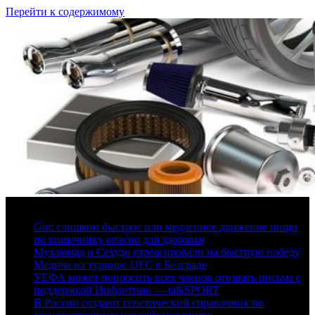
Перейти к содержимому
6 августа, 2026
Gut: слишком быстрое или медленное движение пищи
по кишечнику опасно для здоровья
Мухаммад и Сехудо отреагировали на быструю победу
Медича на турнире UFC в Белграде
УЕФА может попросить всех членов отозвать письма с
поддержкой Инфантино — talkSPORT
В России создают генетический справочник по