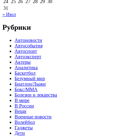
24
25
26
27
28
29
30
31
« Июл
Рубрики
Автоновости
Автособытия
Автоспорт
Автоэксперт
Актеры
Аналитика
Баскетбол
Безумный мир
Биатлон/Лыжи
Бокс/MMA
Болезни и лекарства
В мире
В России
Вещи
Военные новости
Волейбол
Гаджеты
Дети