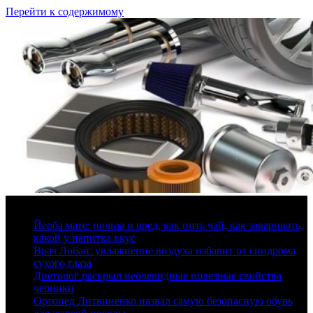
Перейти к содержимому
9 августа, 2026
Йерба мате: польза и вред, как пить чай, как заваривать,
какой у напитка вкус
Врач Лобан: увлажнение воздуха избавит от синдрома
сухого глаза
Диетолог раскрыл неочевидные полезные свойства
черники
Ортопед Литвиненко назвал самую безопасную обувь