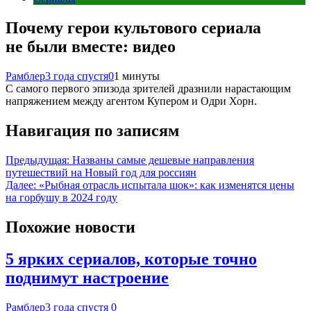
Почему герои культового сериала
не были вместе: видео
Рамблер
3 года спустя
0
1 минуты
С самого первого эпизода зрителей дразнили нарастающим
напряжением между агентом Купером и Одри Хорн.
Навигация по записям
Предыдущая:
Названы самые дешевые направления
путешествий на Новый год для россиян
Далее:
«Рыбная отрасль испытала шок»: как изменятся цены
на горбушу в 2024 году
Похожие новости
5 ярких сериалов, которые точно
поднимут настроение
Рамблер
3 года спустя
0