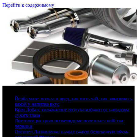
Перейти к содержимому
10 августа, 2026
Йерба мате: польза и вред, как пить чай, как заваривать,
какой у напитка вкус
Врач Лобан: увлажнение воздуха избавит от синдрома
сухого глаза
Диетолог раскрыл неочевидные полезные свойства
черники
Ортопед Литвиненко назвал самую безопасную обувь