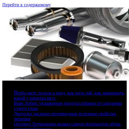
Перейти к содержимому
8 августа, 2026
Йерба мате: польза и вред, как пить чай, как заваривать,
какой у напитка вкус
Врач Лобан: увлажнение воздуха избавит от синдрома
сухого глаза
Диетолог раскрыл неочевидные полезные свойства
черники
Ортопед Литвиненко назвал самую безопасную обувь