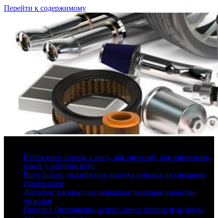
Перейти к содержимому
8 августа, 2026
Йерба мате: польза и вред, как пить чай, как заваривать,
какой у напитка вкус
Врач Лобан: увлажнение воздуха избавит от синдрома
сухого глаза
Диетолог раскрыл неочевидные полезные свойства
черники
Ортопед Литвиненко назвал самую безопасную обувь