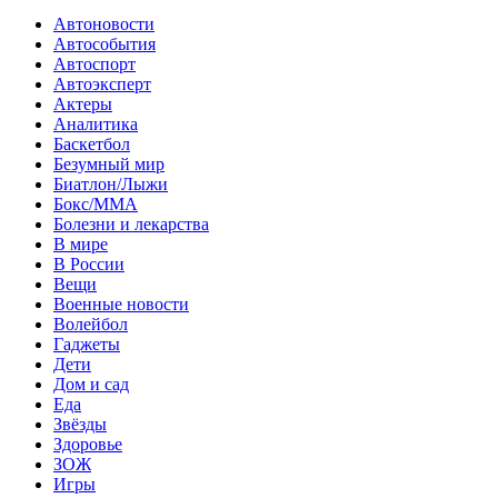
Автоновости
Автособытия
Автоспорт
Автоэксперт
Актеры
Аналитика
Баскетбол
Безумный мир
Биатлон/Лыжи
Бокс/MMA
Болезни и лекарства
В мире
В России
Вещи
Военные новости
Волейбол
Гаджеты
Дети
Дом и сад
Еда
Звёзды
Здоровье
ЗОЖ
Игры