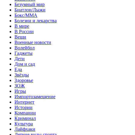
Безумный мир
Биатлон/Лыжи
Бокс/MMA
Болезни и лекарства
В мире
В России
Вещи
Военные новости
Волейбол
Гаджеты
Дети
Дом и сад
Еда
Звёзды
Здоровье
ЗОЖ
Игры
Импортозамещение
Интернет
Истории
Компании
Криминал
Культура
Лайфхаки
Летние виды спорта