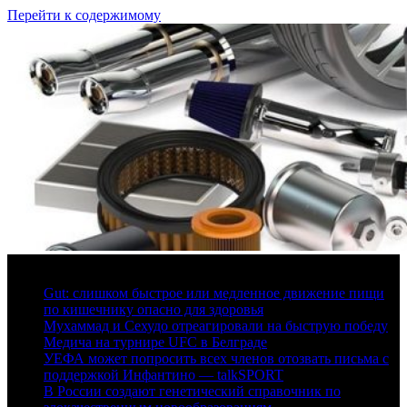
Перейти к содержимому
6 августа, 2026
Gut: слишком быстрое или медленное движение пищи
по кишечнику опасно для здоровья
Мухаммад и Сехудо отреагировали на быструю победу
Медича на турнире UFC в Белграде
УЕФА может попросить всех членов отозвать письма с
поддержкой Инфантино — talkSPORT
В России создают генетический справочник по