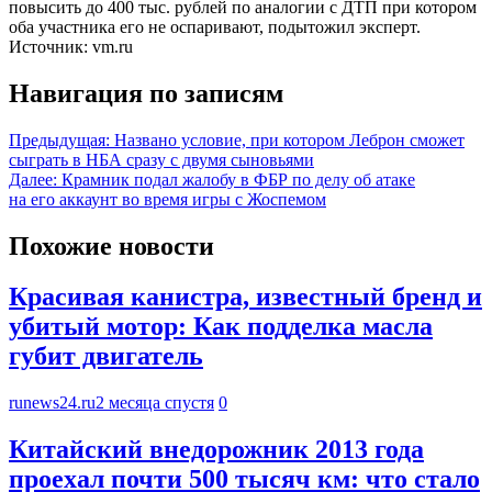
повысить до 400 тыс. рублей по аналогии с ДТП при котором
оба участника его не оспаривают, подытожил эксперт.
Источник: vm.ru
Навигация по записям
Предыдущая:
Названо условие, при котором Леброн сможет
сыграть в НБА сразу с двумя сыновьями
Далее:
Крамник подал жалобу в ФБР по делу об атаке
на его аккаунт во время игры с Жоспемом
Похожие новости
Красивая канистра, известный бренд и
убитый мотор: Как подделка масла
губит двигатель
runews24.ru
2 месяца спустя
0
Китайский внедорожник 2013 года
проехал почти 500 тысяч км: что стало