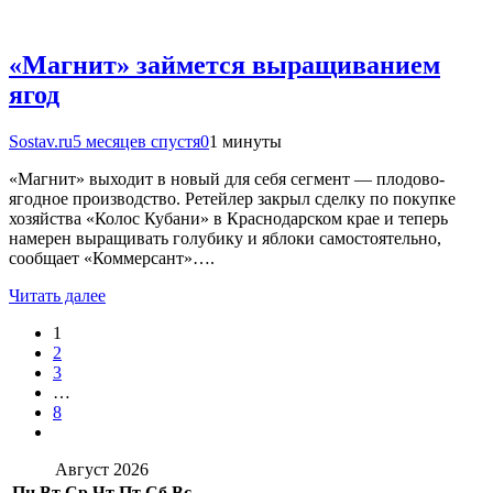
«Магнит» займется выращиванием
ягод
Sostav.ru
5 месяцев спустя
0
1 минуты
«Магнит» выходит в новый для себя сегмент — плодово-
ягодное производство. Ретейлер закрыл сделку по покупке
хозяйства «Колос Кубани» в Краснодарском крае и теперь
намерен выращивать голубику и яблоки самостоятельно,
сообщает «Коммерсант»….
Читать далее
1
2
3
…
8
Август 2026
Пн
Вт
Ср
Чт
Пт
Сб
Вс