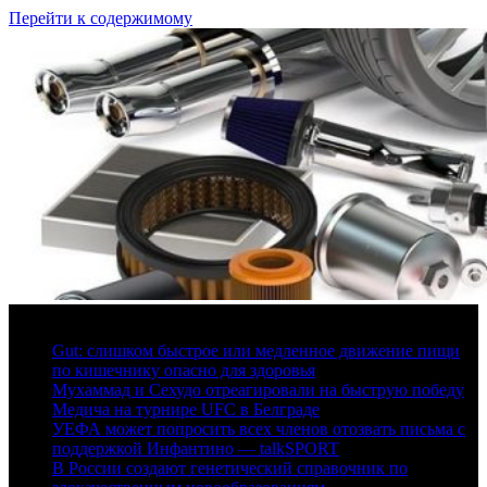
Перейти к содержимому
6 августа, 2026
Gut: слишком быстрое или медленное движение пищи
по кишечнику опасно для здоровья
Мухаммад и Сехудо отреагировали на быструю победу
Медича на турнире UFC в Белграде
УЕФА может попросить всех членов отозвать письма с
поддержкой Инфантино — talkSPORT
В России создают генетический справочник по