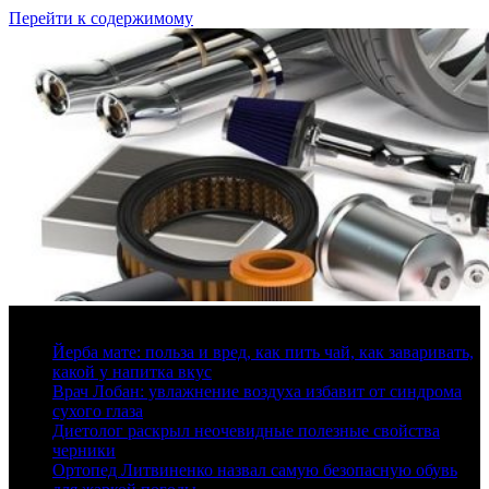
Перейти к содержимому
8 августа, 2026
Йерба мате: польза и вред, как пить чай, как заваривать,
какой у напитка вкус
Врач Лобан: увлажнение воздуха избавит от синдрома
сухого глаза
Диетолог раскрыл неочевидные полезные свойства
черники
Ортопед Литвиненко назвал самую безопасную обувь