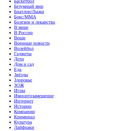
Баскетбол
Безумный мир
Биатлон/Лыжи
Бокс/MMA
Болезни и лекарства
В мире
В России
Вещи
Военные новости
Волейбол
Гаджеты
Дети
Дом и сад
Еда
Звёзды
Здоровье
ЗОЖ
Игры
Импортозамещение
Интернет
Истории
Компании
Криминал
Культура
Лайфхаки