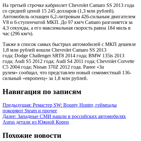
На третьей строчке кабриолет Chevrolet Camaro SS 2013 года
со средней ценой 15 245 долларов (1,3 млн рублей).
Автомобиль оснащен 6,2-литровым 426-сильным двигателем
V8 и 6-ступенчатой МКП. До 97 км/ч Camaro разгоняется за
4,3 секунды, а его максимальная скорость равна 184 миль в
час (296 км/ч).
Также в список самых быстрых автомобилей с МКП дешевле
1,8 млн рублей вошли Chevrolet Camaro SS 2013
года; Dodge Challenger SRT8 2014 года; BMW 135is 2013
года; Audi S5 2012 года; Audi S4 2011 года; Chevrolet Corvette
C5 2004 года; Nissan 370Z 2012 года. Ранее «За
рулем» сообщал, что представлен новый семиместный 136-
сильный «европеец» за 1,8 млн рублей.
Навигация по записям
Предыдущая:
Ремастер SW: Bounty Hunter, геймпады
покоряют Steam и прочее
Далее:
Западные СМИ нашли в российских автомобилях
Aurus детали из Южной Кореи
Похожие новости