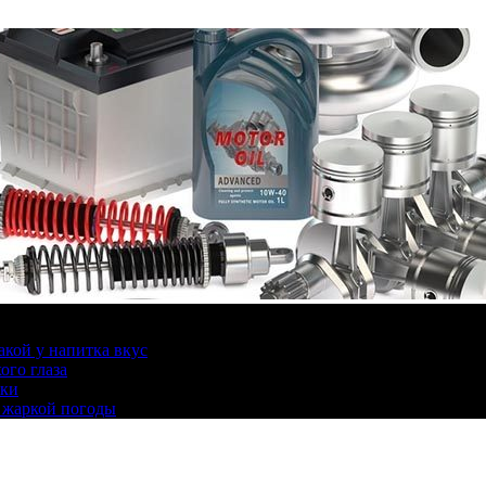
какой у напитка вкус
ого глаза
ики
 жаркой погоды