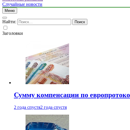
Случайные новости
Меню
Найти:
Заголовки
Сумму компенсации по европротокол
2 года спустя
2 года спустя