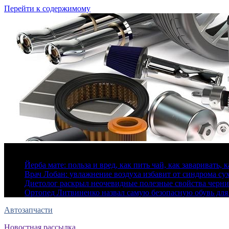
Перейти к содержимому
7 августа, 2026
Йерба мате: польза и вред, как пить чай, как заваривать, 
Врач Лобан: увлажнение воздуха избавит от синдрома сух
Диетолог раскрыл неочевидные полезные свойства черн
Ортопед Литвиненко назвал самую безопасную обувь для
Автозапчасти
Новостная рассылка