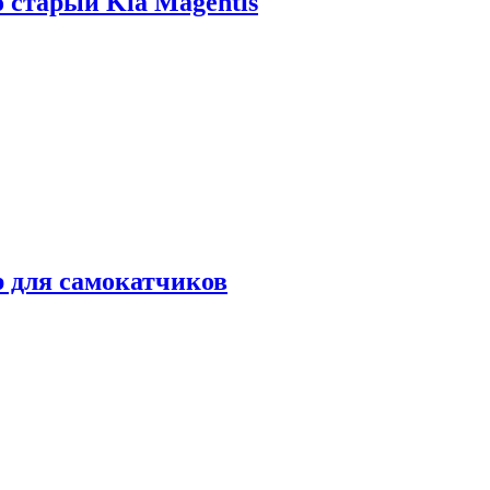
о старый Kia Magentis
р для самокатчиков