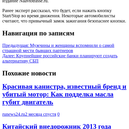
издание Naavtotrasse.ru.
Ранее эксперт рассказал, что будет, если нажать кнопку
Start/Stop во время движения. Некоторые автомобилисты
считают, что привычный замок зажигания безопаснее кнопки.
Навигация по записям
Предыдущая:
Мужчины и женщины вспомнили о самой
страшной мести бывших партнеров
Далее:
Крупнейшие российские банки планируют создать
альтернативу СБП
Похожие новости
Красивая канистра, известный бренд и
убитый мотор: Как подделка масла
губит двигатель
runews24.ru
2 месяца спустя
0
Китайский внедорожник 2013 года