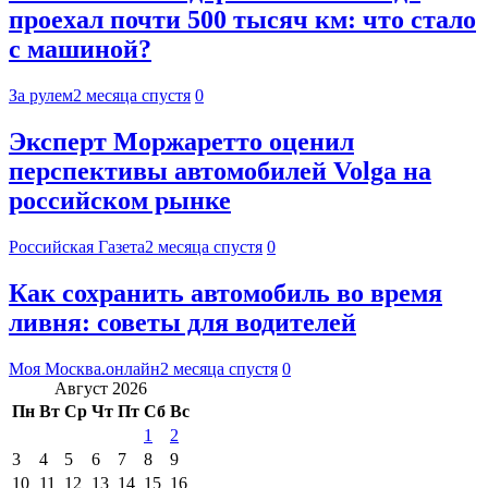
проехал почти 500 тысяч км: что стало
с машиной?
За рулем
2 месяца спустя
0
Эксперт Моржаретто оценил
перспективы автомобилей Volga на
российском рынке
Российская Газета
2 месяца спустя
0
Как сохранить автомобиль во время
ливня: советы для водителей
Моя Москва.онлайн
2 месяца спустя
0
Август 2026
Пн
Вт
Ср
Чт
Пт
Сб
Вс
1
2
3
4
5
6
7
8
9
10
11
12
13
14
15
16