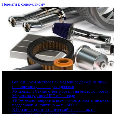
Перейти к содержимому
6 августа, 2026
Gut: слишком быстрое или медленное движение пищи
по кишечнику опасно для здоровья
Мухаммад и Сехудо отреагировали на быструю победу
Медича на турнире UFC в Белграде
УЕФА может попросить всех членов отозвать письма с
поддержкой Инфантино — talkSPORT
В России создают генетический справочник по