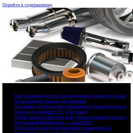
Перейти к содержимому
6 августа, 2026
Gut: слишком быстрое или медленное движение пищи
по кишечнику опасно для здоровья
Мухаммад и Сехудо отреагировали на быструю победу
Медича на турнире UFC в Белграде
УЕФА может попросить всех членов отозвать письма с
поддержкой Инфантино — talkSPORT
В России создают генетический справочник по