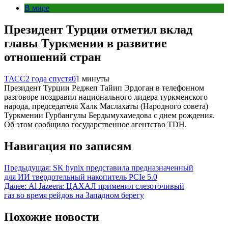
В мире
Президент Турции отметил вклад
главы Туркмении в развитие
отношений стран
ТАСС
2 года спустя
0
1 минуты
Президент Турции Реджеп Тайип Эрдоган в телефонном
разговоре поздравил национального лидера туркменского
народа, председателя Халк Маслахаты (Народного совета)
Туркмении Гурбангулы Бердымухамедова с днем рождения.
Об этом сообщило государственное агентство TDH.
Навигация по записям
Предыдущая:
SK hynix представила предназначенный
для ИИ твердотельный накопитель PCIe 5.0
Далее:
Al Jazeera: ЦАХАЛ применил слезоточивый
газ во время рейдов на Западном берегу
Похожие новости