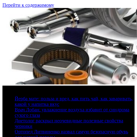
Перейти к содержимому
10 августа, 2026
Йерба мате: польза и вред, как пить чай, как заваривать,
какой у напитка вкус
Врач Лобан: увлажнение воздуха избавит от синдрома
сухого глаза
Диетолог раскрыл неочевидные полезные свойства
черники
Ортопед Литвиненко назвал самую безопасную обувь