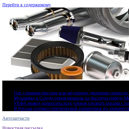
Перейти к содержимому
6 августа, 2026
Gut: слишком быстрое или медленное движение пищи по 
Мухаммад и Сехудо отреагировали на быструю победу Ме
УЕФА может попросить всех членов отозвать письма с 
В России создают генетический справочник по злокачес
Автозапчасти
Новостная рассылка