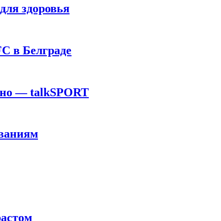
для здоровья
C в Белграде
ино — talkSPORT
ованиям
растом