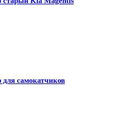
о старый Kia Magentis
р для самокатчиков