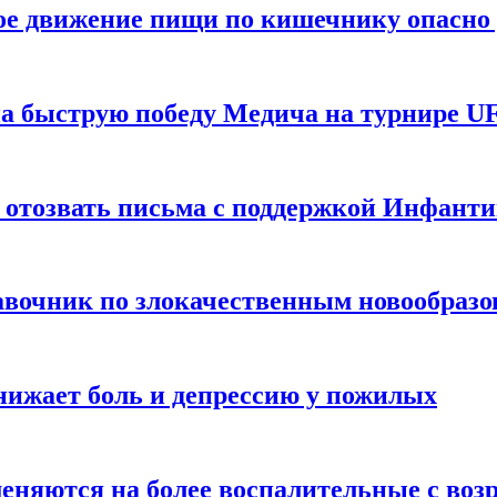
ое движение пищи по кишечнику опасно 
а быструю победу Медича на турнире UF
 отозвать письма с поддержкой Инфант
равочник по злокачественным новообраз
нижает боль и депрессию у пожилых
меняются на более воспалительные с воз