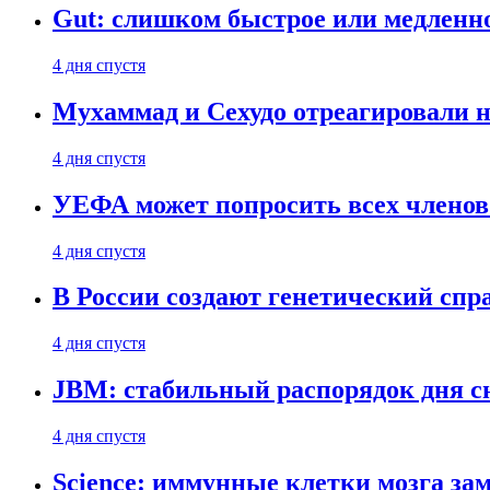
Gut: слишком быстрое или медленн
4 дня спустя
Мухаммад и Сехудо отреагировали н
4 дня спустя
УЕФА может попросить всех членов
4 дня спустя
В России создают генетический сп
4 дня спустя
JBM: стабильный распорядок дня с
4 дня спустя
Science: иммунные клетки мозга за