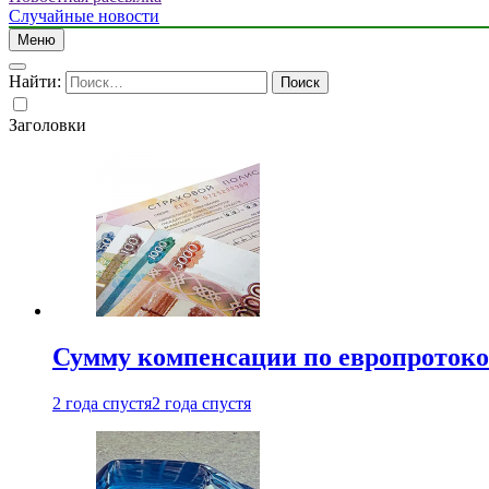
Случайные новости
Меню
Найти:
Заголовки
Сумму компенсации по европротокол
2 года спустя
2 года спустя