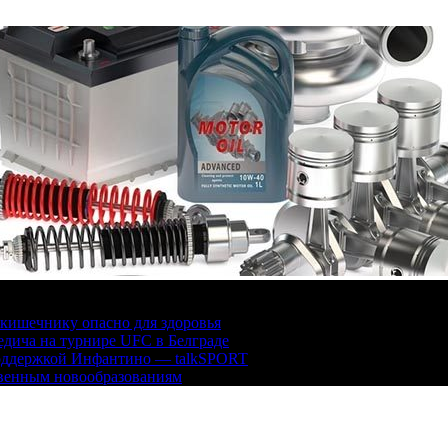
кишечнику опасно для здоровья
дича на турнире UFC в Белграде
поддержкой Инфантино — talkSPORT
твенным новообразованиям