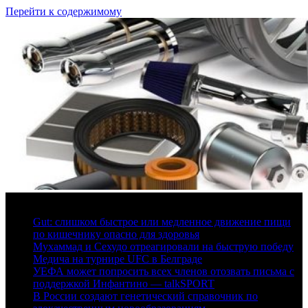
Перейти к содержимому
6 августа, 2026
Gut: слишком быстрое или медленное движение пищи
по кишечнику опасно для здоровья
Мухаммад и Сехудо отреагировали на быструю победу
Медича на турнире UFC в Белграде
УЕФА может попросить всех членов отозвать письма с
поддержкой Инфантино — talkSPORT
В России создают генетический справочник по