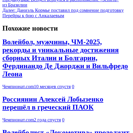
из Бразилии
Далее:
Даниэль Кормье поставил под сомнение подготовку
Перейры к бою с Анкалаевым
Похожие новости
Волейбол, мужчины, ЧМ-2025,
рекорды и уникальные достижения
сборных Италии и Болгарии,
Фердинандо Де Джорджи и Вильфредо
Леона
Чемпионат.com
10 месяцев спустя
0
Россиянин Алексей Лобызенко
перешёл в греческий ПАОК
Чемпионат.com
2 года спустя
0
Волейболист «Локомотива» продолжит