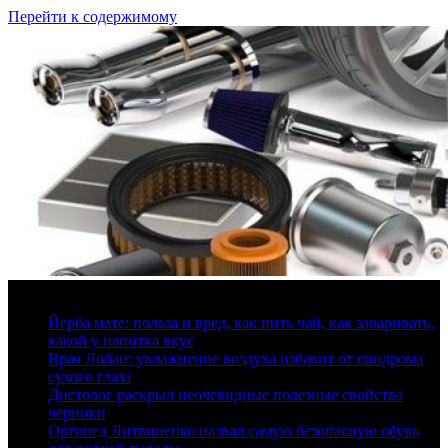
Перейти к содержимому
9 августа, 2026
Йерба мате: польза и вред, как пить чай, как заваривать,
какой у напитка вкус
Врач Лобан: увлажнение воздуха избавит от синдрома
сухого глаза
Диетолог раскрыл неочевидные полезные свойства
черники
Ортопед Литвиненко назвал самую безопасную обувь