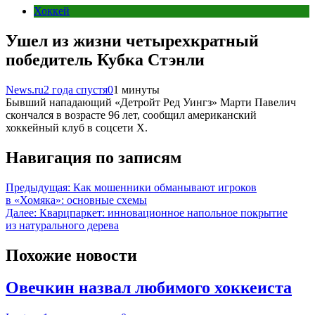
Хоккей
Ушел из жизни четырехкратный
победитель Кубка Стэнли
News.ru
2 года спустя
0
1 минуты
Бывший нападающий «Детройт Ред Уингз» Марти Павелич
скончался в возрасте 96 лет, сообщил американский
хоккейный клуб в соцсети Х.
Навигация по записям
Предыдущая:
Как мошенники обманывают игроков
в «Хомяка»: основные схемы
Далее:
Кварцпаркет: инновационное напольное покрытие
из натурального дерева
Похожие новости
Овечкин назвал любимого хоккеиста