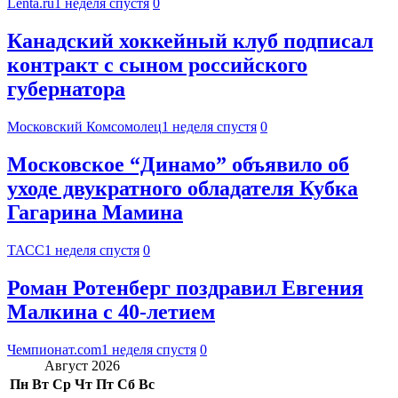
Lenta.ru
1 неделя спустя
0
Канадский хоккейный клуб подписал
контракт с сыном российского
губернатора
Московский Комсомолец
1 неделя спустя
0
Московское “Динамо” объявило об
уходе двукратного обладателя Кубка
Гагарина Мамина
ТАСС
1 неделя спустя
0
Роман Ротенберг поздравил Евгения
Малкина с 40-летием
Чемпионат.com
1 неделя спустя
0
Август 2026
Пн
Вт
Ср
Чт
Пт
Сб
Вс