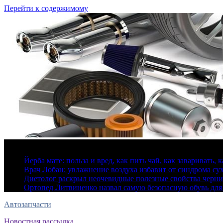
Перейти к содержимому
9 августа, 2026
Йерба мате: польза и вред, как пить чай, как заваривать, 
Врач Лобан: увлажнение воздуха избавит от синдрома сух
Диетолог раскрыл неочевидные полезные свойства черн
Ортопед Литвиненко назвал самую безопасную обувь для
Автозапчасти
Новостная рассылка