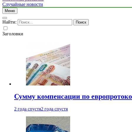
Случайные новости
Меню
Найти:
Заголовки
Сумму компенсации по европротокол
2 года спустя
2 года спустя