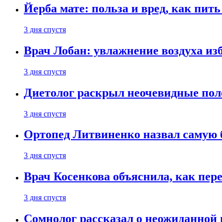
Йерба мате: польза и вред, как пить
3 дня спустя
Врач Лобан: увлажнение воздуха изб
3 дня спустя
Диетолог раскрыл неочевидные пол
3 дня спустя
Ортопед Литвиненко назвал самую 
3 дня спустя
Врач Косенкова объяснила, как пере
3 дня спустя
Сомнолог рассказал о неожиданной 