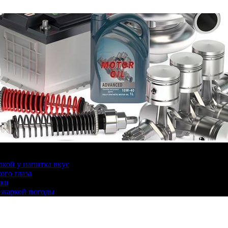
какой у напитка вкус
ого глаза
ики
 жаркой погоды