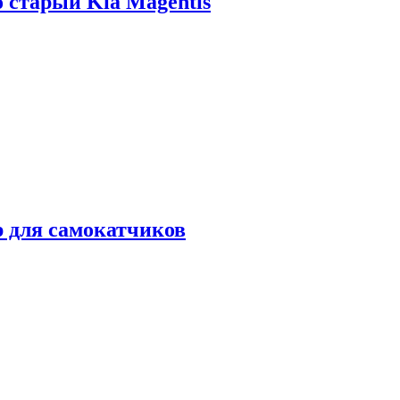
о старый Kia Magentis
р для самокатчиков