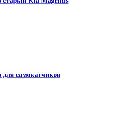
о старый Kia Magentis
р для самокатчиков