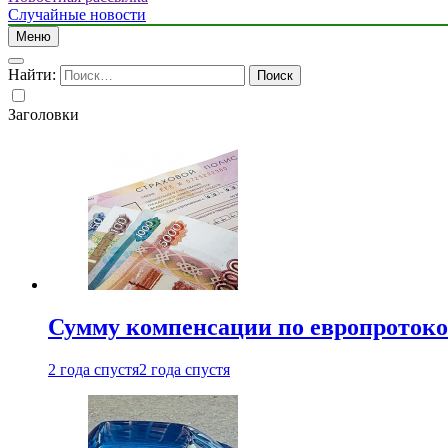
Случайные новости
Меню
Найти:
Заголовки
Сумму компенсации по европротокол
2 года спустя
2 года спустя