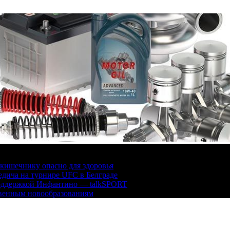
кишечнику опасно для здоровья
дича на турнире UFC в Белграде
поддержкой Инфантино — talkSPORT
твенным новообразованиям