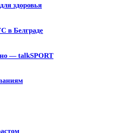
для здоровья
C в Белграде
ино — talkSPORT
ованиям
растом