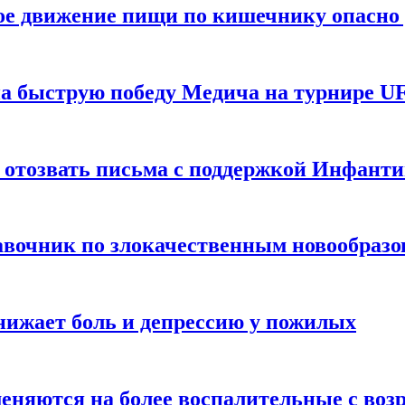
ое движение пищи по кишечнику опасно 
а быструю победу Медича на турнире UF
 отозвать письма с поддержкой Инфант
равочник по злокачественным новообраз
нижает боль и депрессию у пожилых
меняются на более воспалительные с воз