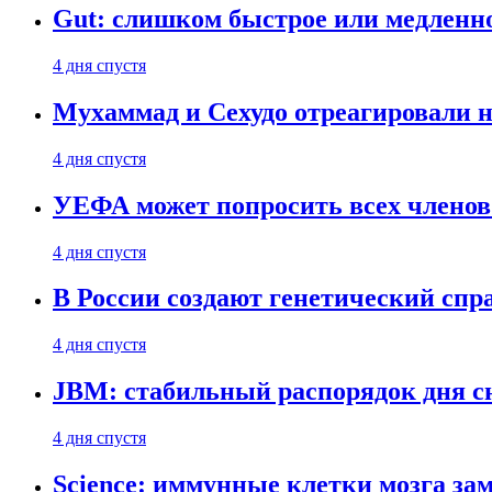
Gut: слишком быстрое или медленн
4 дня спустя
Мухаммад и Сехудо отреагировали н
4 дня спустя
УЕФА может попросить всех членов
4 дня спустя
В России создают генетический сп
4 дня спустя
JBM: стабильный распорядок дня с
4 дня спустя
Science: иммунные клетки мозга за