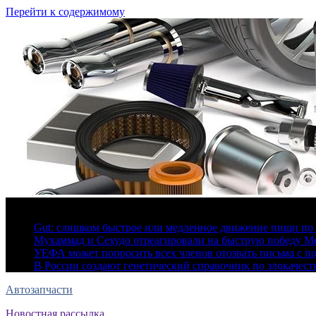
Перейти к содержимому
6 августа, 2026
Gut: слишком быстрое или медленное движение пищи по 
Мухаммад и Сехудо отреагировали на быструю победу Ме
УЕФА может попросить всех членов отозвать письма с 
В России создают генетический справочник по злокачес
Автозапчасти
Новостная рассылка