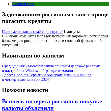
Личный счет
Задолжавшим россиянам станет проще
погасить кредиты
Парламентская газета
2 года спустя
0
1 минуты
С 1 июля изменится порядок погашения задолженности перед
банками для россиян, оказавшихся в сложной финансовой
ситуации.
Навигация по записям
Предыдущая:
«Microsoft зашла слишком далеко»: рекламу
в настройках Windows 11 раскритиковали
Далее:
Сборная Германии обыграла Данию и вышла
в четвертьфинал Евро-2024
Похожие новости
Всплеск интереса россиян к покупке
валюты объяснили