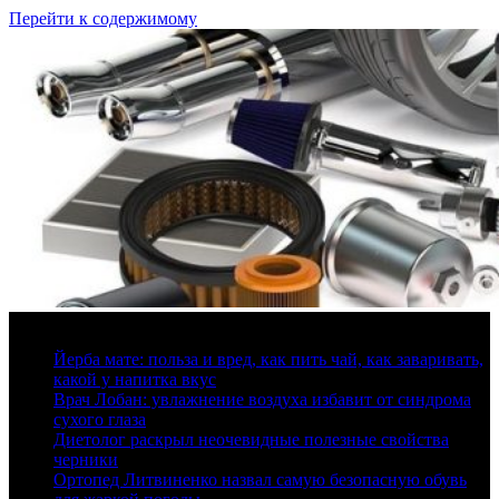
Перейти к содержимому
7 августа, 2026
Йерба мате: польза и вред, как пить чай, как заваривать,
какой у напитка вкус
Врач Лобан: увлажнение воздуха избавит от синдрома
сухого глаза
Диетолог раскрыл неочевидные полезные свойства
черники
Ортопед Литвиненко назвал самую безопасную обувь