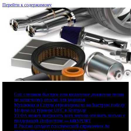
Перейти к содержимому
6 августа, 2026
Gut: слишком быстрое или медленное движение пищи
по кишечнику опасно для здоровья
Мухаммад и Сехудо отреагировали на быструю победу
Медича на турнире UFC в Белграде
УЕФА может попросить всех членов отозвать письма с
поддержкой Инфантино — talkSPORT
В России создают генетический справочник по