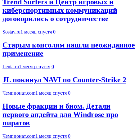
Trend Surfers и Центр игровых и
киберспортивных коммуникаций
договорились о сотрудничестве
Sostav.ru
1 месяц спустя
0
Старым консолям нашли неожиданное
применение
Lenta.ru
1 месяц спустя
0
JL покинул NAVI по Counter-Strike 2
Чемпионат.com
1 месяц спустя
0
Новые фракции и биом. Детали
первого апдейта для Windrose про
пиратов
Чемпионат.com
1 месяц спустя
0