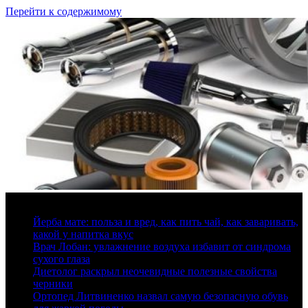
Перейти к содержимому
8 августа, 2026
Йерба мате: польза и вред, как пить чай, как заваривать,
какой у напитка вкус
Врач Лобан: увлажнение воздуха избавит от синдрома
сухого глаза
Диетолог раскрыл неочевидные полезные свойства
черники
Ортопед Литвиненко назвал самую безопасную обувь