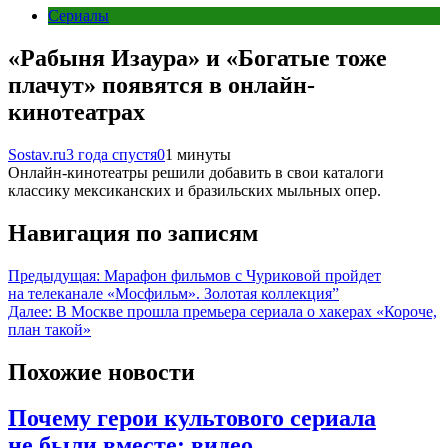
Сериалы
«Рабыня Изаура» и «Богатые тоже
плачут» появятся в онлайн-
кинотеатрах
Sostav.ru
3 года спустя
0
1 минуты
Онлайн-кинотеатры решили добавить в свои каталоги
классику мексиканских и бразильских мыльных опер.
Навигация по записям
Предыдущая:
Марафон фильмов с Чуриковой пройдет
на телеканале «Мосфильм». Золотая коллекция”
Далее:
В Москве прошла премьера сериала о хакерах «Короче,
план такой»
Похожие новости
Почему герои культового сериала
не были вместе: видео