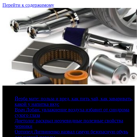
Перейти к содержимому
9 августа, 2026
Йерба мате: польза и вред, как пить чай, как заваривать,
какой у напитка вкус
Врач Лобан: увлажнение воздуха избавит от синдрома
сухого глаза
Диетолог раскрыл неочевидные полезные свойства
черники
Ортопед Литвиненко назвал самую безопасную обувь