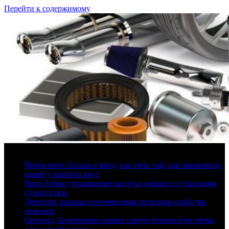
Перейти к содержимому
9 августа, 2026
Йерба мате: польза и вред, как пить чай, как заваривать,
какой у напитка вкус
Врач Лобан: увлажнение воздуха избавит от синдрома
сухого глаза
Диетолог раскрыл неочевидные полезные свойства
черники
Ортопед Литвиненко назвал самую безопасную обувь