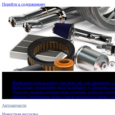
Перейти к содержимому
7 августа, 2026
Йерба мате: польза и вред, как пить чай, как заваривать, 
Врач Лобан: увлажнение воздуха избавит от синдрома сух
Диетолог раскрыл неочевидные полезные свойства черн
Ортопед Литвиненко назвал самую безопасную обувь для
Автозапчасти
Новостная рассылка