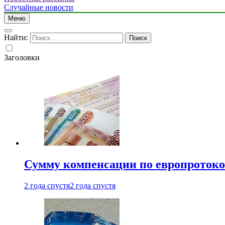
Случайные новости
Меню
Найти:
Заголовки
Сумму компенсации по европротокол
2 года спустя
2 года спустя