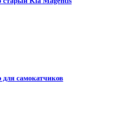
о старый Kia Magentis
р для самокатчиков