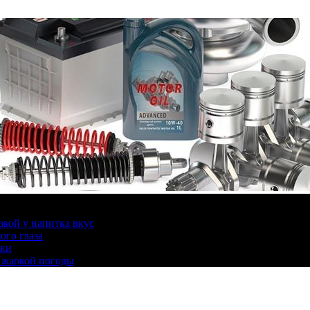
какой у напитка вкус
ого глаза
ики
 жаркой погоды