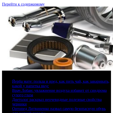
Перейти к содержимому
8 августа, 2026
Йерба мате: польза и вред, как пить чай, как заваривать,
какой у напитка вкус
Врач Лобан: увлажнение воздуха избавит от синдрома
сухого глаза
Диетолог раскрыл неочевидные полезные свойства
черники
Ортопед Литвиненко назвал самую безопасную обувь