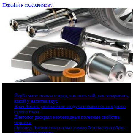
Перейти к содержимому
8 августа, 2026
Йерба мате: польза и вред, как пить чай, как заваривать,
какой у напитка вкус
Врач Лобан: увлажнение воздуха избавит от синдрома
сухого глаза
Диетолог раскрыл неочевидные полезные свойства
черники
Ортопед Литвиненко назвал самую безопасную обувь