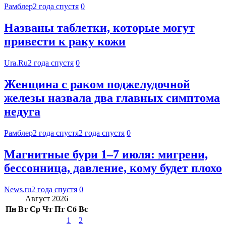
Рамблер
2 года спустя
0
Названы таблетки, которые могут
привести к раку кожи
Ura.Ru
2 года спустя
0
Женщина с раком поджелудочной
железы назвала два главных симптома
недуга
Рамблер
2 года спустя
2 года спустя
0
Магнитные бури 1–7 июля: мигрени,
бессонница, давление, кому будет плохо
News.ru
2 года спустя
0
Август 2026
Пн
Вт
Ср
Чт
Пт
Сб
Вс
1
2