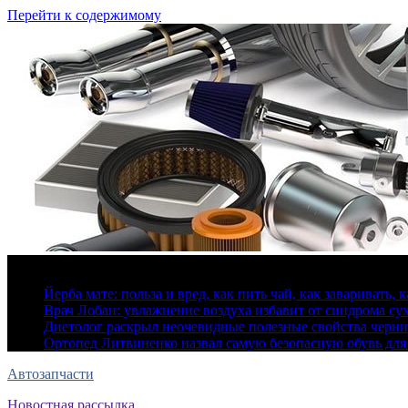
Перейти к содержимому
7 августа, 2026
Йерба мате: польза и вред, как пить чай, как заваривать, 
Врач Лобан: увлажнение воздуха избавит от синдрома сух
Диетолог раскрыл неочевидные полезные свойства черн
Ортопед Литвиненко назвал самую безопасную обувь для
Автозапчасти
Новостная рассылка