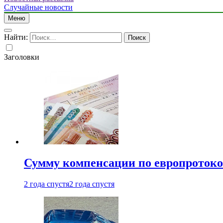
Случайные новости
Меню
Найти:
Заголовки
Сумму компенсации по европротокол
2 года спустя
2 года спустя