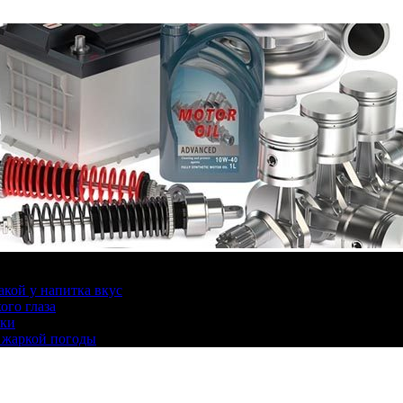
какой у напитка вкус
ого глаза
ики
 жаркой погоды