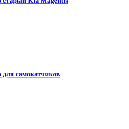
о старый Kia Magentis
р для самокатчиков