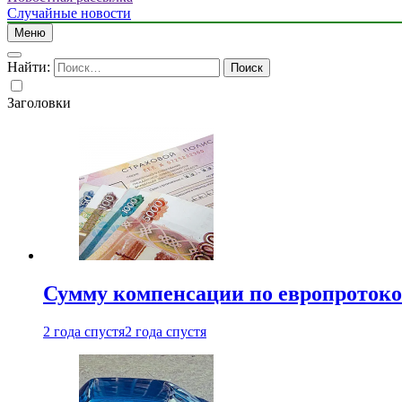
Случайные новости
Меню
Найти:
Заголовки
Сумму компенсации по европротокол
2 года спустя
2 года спустя