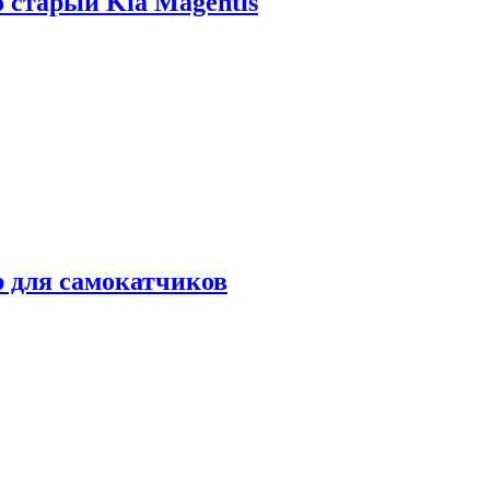
о старый Kia Magentis
р для самокатчиков