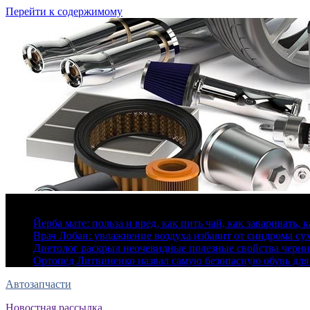
Перейти к содержимому
7 августа, 2026
Йерба мате: польза и вред, как пить чай, как заваривать, 
Врач Лобан: увлажнение воздуха избавит от синдрома сух
Диетолог раскрыл неочевидные полезные свойства черн
Ортопед Литвиненко назвал самую безопасную обувь для
Автозапчасти
Новостная рассылка