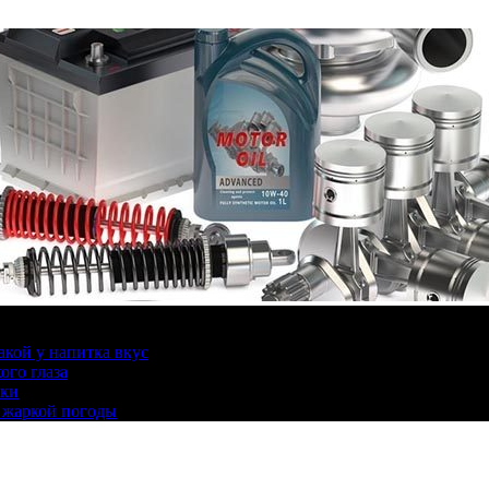
какой у напитка вкус
ого глаза
ики
 жаркой погоды