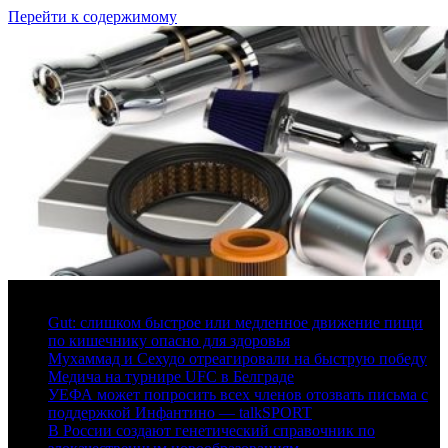
Перейти к содержимому
6 августа, 2026
Gut: слишком быстрое или медленное движение пищи
по кишечнику опасно для здоровья
Мухаммад и Сехудо отреагировали на быструю победу
Медича на турнире UFC в Белграде
УЕФА может попросить всех членов отозвать письма с
поддержкой Инфантино — talkSPORT
В России создают генетический справочник по