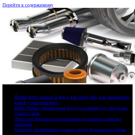
Перейти к содержимому
9 августа, 2026
Йерба мате: польза и вред, как пить чай, как заваривать,
какой у напитка вкус
Врач Лобан: увлажнение воздуха избавит от синдрома
сухого глаза
Диетолог раскрыл неочевидные полезные свойства
черники
Ортопед Литвиненко назвал самую безопасную обувь