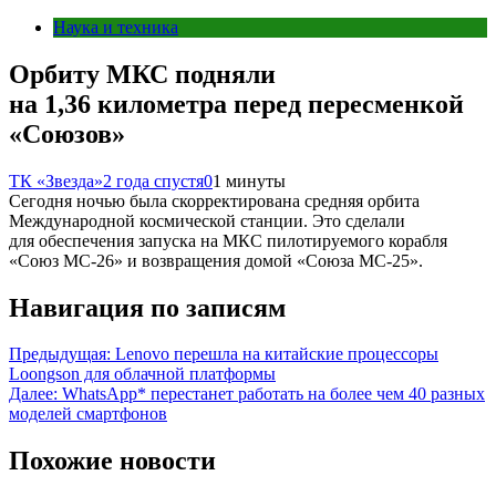
Наука и техника
Орбиту МКС подняли
на 1,36 километра перед пересменкой
«Союзов»
ТК «Звезда»
2 года спустя
0
1 минуты
Сегодня ночью была скорректирована средняя орбита
Международной космической станции. Это сделали
для обеспечения запуска на МКС пилотируемого корабля
«Союз МС-26» и возвращения домой «Союза МС-25».
Навигация по записям
Предыдущая:
Lenovo перешла на китайские процессоры
Loongson для облачной платформы
Далее:
WhatsApp* перестанет работать на более чем 40 разных
моделей смартфонов
Похожие новости