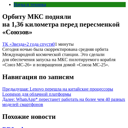
Наука и техника
Орбиту МКС подняли
на 1,36 километра перед пересменкой
«Союзов»
ТК «Звезда»
2 года спустя
0
1 минуты
Сегодня ночью была скорректирована средняя орбита
Международной космической станции. Это сделали
для обеспечения запуска на МКС пилотируемого корабля
«Союз МС-26» и возвращения домой «Союза МС-25».
Навигация по записям
Предыдущая:
Lenovo перешла на китайские процессоры
Loongson для облачной платформы
Далее:
WhatsApp* перестанет работать на более чем 40 разных
моделей смартфонов
Похожие новости