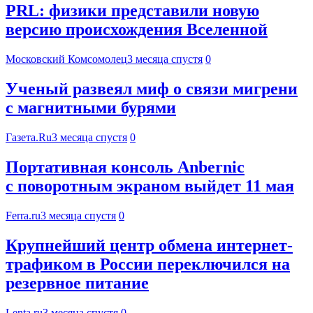
PRL: физики представили новую
версию происхождения Вселенной
Московский Комсомолец
3 месяца спустя
0
Ученый развеял миф о связи мигрени
с магнитными бурями
Газета.Ru
3 месяца спустя
0
Портативная консоль Anbernic
с поворотным экраном выйдет 11 мая
Ferra.ru
3 месяца спустя
0
Крупнейший центр обмена интернет-
трафиком в России переключился на
резервное питание
Lenta.ru
3 месяца спустя
0