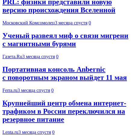
PRL: физики представили новую
версию происхождения Вселенной
Московский Комсомолец
3 месяца спустя
0
Ученый развеял миф о связи мигрени
с магнитными бурями
Газета.Ru
3 месяца спустя
0
Портативная консоль Anbernic
с поворотным экраном выйдет 11 мая
Ferra.ru
3 месяца спустя
0
Крупнейший центр обмена интернет-
трафиком в России переключился на
резервное питание
Lenta.ru
3 месяца спустя
0