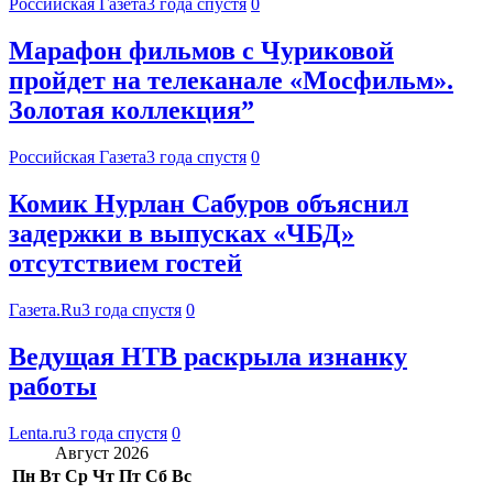
Российская Газета
3 года спустя
0
Марафон фильмов с Чуриковой
пройдет на телеканале «Мосфильм».
Золотая коллекция”
Российская Газета
3 года спустя
0
Комик Нурлан Сабуров объяснил
задержки в выпусках «ЧБД»
отсутствием гостей
Газета.Ru
3 года спустя
0
Ведущая НТВ раскрыла изнанку
работы
Lenta.ru
3 года спустя
0
Август 2026
Пн
Вт
Ср
Чт
Пт
Сб
Вс