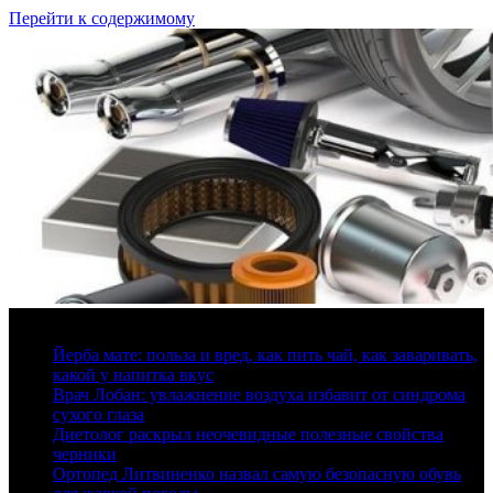
Перейти к содержимому
7 августа, 2026
Йерба мате: польза и вред, как пить чай, как заваривать,
какой у напитка вкус
Врач Лобан: увлажнение воздуха избавит от синдрома
сухого глаза
Диетолог раскрыл неочевидные полезные свойства
черники
Ортопед Литвиненко назвал самую безопасную обувь