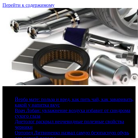
Перейти к содержимому
9 августа, 2026
Йерба мате: польза и вред, как пить чай, как заваривать,
какой у напитка вкус
Врач Лобан: увлажнение воздуха избавит от синдрома
сухого глаза
Диетолог раскрыл неочевидные полезные свойства
черники
Ортопед Литвиненко назвал самую безопасную обувь