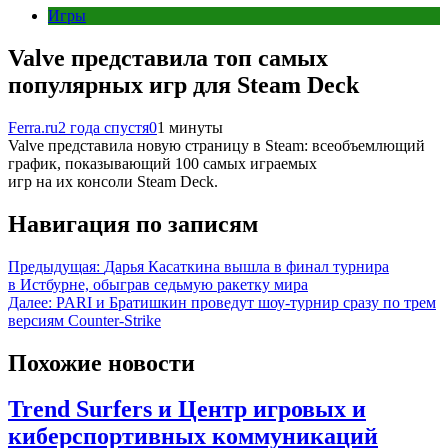
Игры
Valve представила топ самых
популярных игр для Steam Deck
Ferra.ru
2 года спустя
0
1 минуты
Valve представила новую страницу в Steam: всеобъемлющий
график, показывающий 100 самых играемых
игр на их консоли Steam Deck.
Навигация по записям
Предыдущая:
Дарья Касаткина вышла в финал турнира
в Истбурне, обыграв седьмую ракетку мира
Далее:
PARI и Братишкин проведут шоу-турнир сразу по трем
версиям Counter-Strike
Похожие новости
Trend Surfers и Центр игровых и
киберспортивных коммуникаций