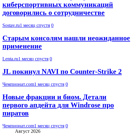
киберспортивных коммуникаций
договорились о сотрудничестве
Sostav.ru
1 месяц спустя
0
Старым консолям нашли неожиданное
применение
Lenta.ru
1 месяц спустя
0
JL покинул NAVI по Counter-Strike 2
Чемпионат.com
1 месяц спустя
0
Новые фракции и биом. Детали
первого апдейта для Windrose про
пиратов
Чемпионат.com
1 месяц спустя
0
Август 2026