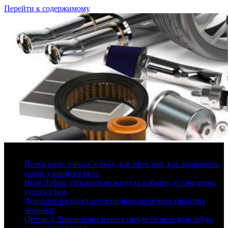
Перейти к содержимому
7 августа, 2026
Йерба мате: польза и вред, как пить чай, как заваривать,
какой у напитка вкус
Врач Лобан: увлажнение воздуха избавит от синдрома
сухого глаза
Диетолог раскрыл неочевидные полезные свойства
черники
Ортопед Литвиненко назвал самую безопасную обувь