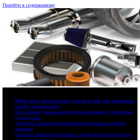
Перейти к содержимому
8 августа, 2026
Йерба мате: польза и вред, как пить чай, как заваривать,
какой у напитка вкус
Врач Лобан: увлажнение воздуха избавит от синдрома
сухого глаза
Диетолог раскрыл неочевидные полезные свойства
черники
Ортопед Литвиненко назвал самую безопасную обувь