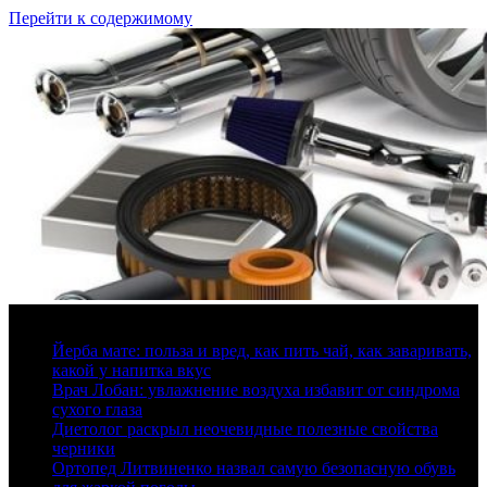
Перейти к содержимому
9 августа, 2026
Йерба мате: польза и вред, как пить чай, как заваривать,
какой у напитка вкус
Врач Лобан: увлажнение воздуха избавит от синдрома
сухого глаза
Диетолог раскрыл неочевидные полезные свойства
черники
Ортопед Литвиненко назвал самую безопасную обувь