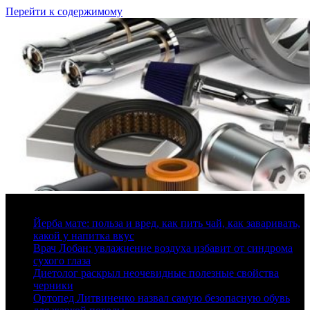
Перейти к содержимому
8 августа, 2026
Йерба мате: польза и вред, как пить чай, как заваривать,
какой у напитка вкус
Врач Лобан: увлажнение воздуха избавит от синдрома
сухого глаза
Диетолог раскрыл неочевидные полезные свойства
черники
Ортопед Литвиненко назвал самую безопасную обувь