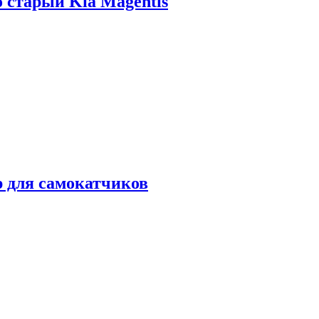
о старый Kia Magentis
р для самокатчиков