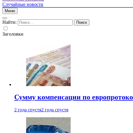
Случайные новости
Меню
Найти:
Заголовки
Сумму компенсации по европротокол
2 года спустя
2 года спустя