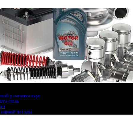
какой у напитка вкус
ого глаза
ики
 жаркой погоды