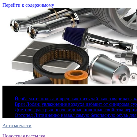
Перейти к содержимому
8 августа, 2026
Йерба мате: польза и вред, как пить чай, как заваривать, 
Врач Лобан: увлажнение воздуха избавит от синдрома сух
Диетолог раскрыл неочевидные полезные свойства черн
Ортопед Литвиненко назвал самую безопасную обувь для
Автозапчасти
Новостная рассылка