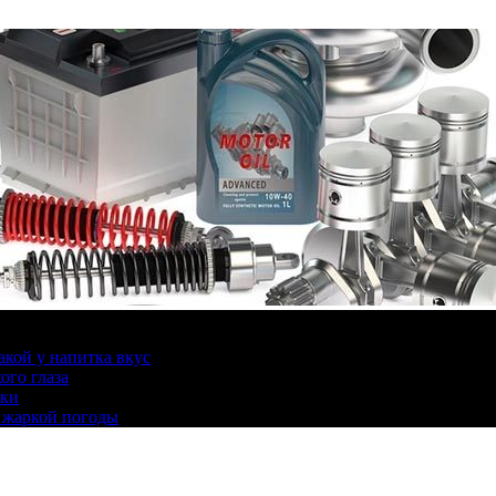
какой у напитка вкус
ого глаза
ики
 жаркой погоды