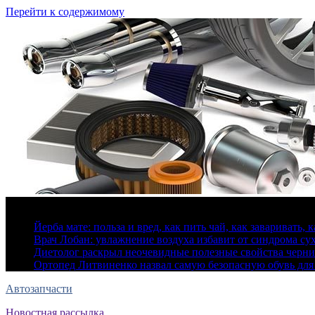
Перейти к содержимому
7 августа, 2026
Йерба мате: польза и вред, как пить чай, как заваривать, 
Врач Лобан: увлажнение воздуха избавит от синдрома сух
Диетолог раскрыл неочевидные полезные свойства черн
Ортопед Литвиненко назвал самую безопасную обувь для
Автозапчасти
Новостная рассылка