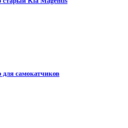
о старый Kia Magentis
р для самокатчиков