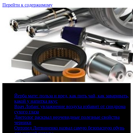
Перейти к содержимому
9 августа, 2026
Йерба мате: польза и вред, как пить чай, как заваривать,
какой у напитка вкус
Врач Лобан: увлажнение воздуха избавит от синдрома
сухого глаза
Диетолог раскрыл неочевидные полезные свойства
черники
Ортопед Литвиненко назвал самую безопасную обувь