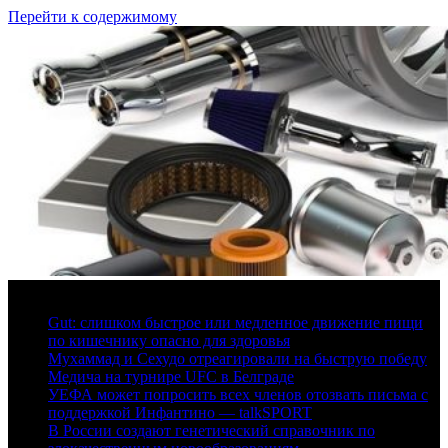
Перейти к содержимому
6 августа, 2026
Gut: слишком быстрое или медленное движение пищи
по кишечнику опасно для здоровья
Мухаммад и Сехудо отреагировали на быструю победу
Медича на турнире UFC в Белграде
УЕФА может попросить всех членов отозвать письма с
поддержкой Инфантино — talkSPORT
В России создают генетический справочник по