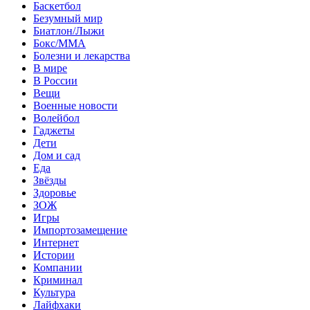
Баскетбол
Безумный мир
Биатлон/Лыжи
Бокс/MMA
Болезни и лекарства
В мире
В России
Вещи
Военные новости
Волейбол
Гаджеты
Дети
Дом и сад
Еда
Звёзды
Здоровье
ЗОЖ
Игры
Импортозамещение
Интернет
Истории
Компании
Криминал
Культура
Лайфхаки