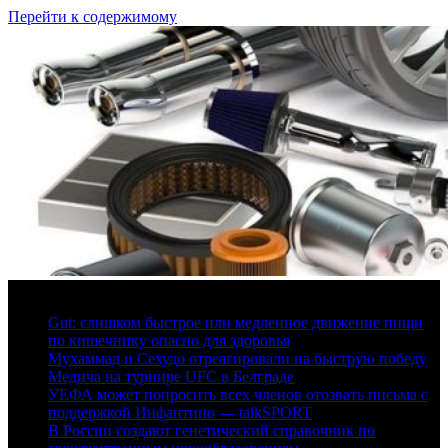
Перейти к содержимому
6 августа, 2026
Gut: слишком быстрое или медленное движение пищи
по кишечнику опасно для здоровья
Мухаммад и Сехудо отреагировали на быструю победу
Медича на турнире UFC в Белграде
УЕФА может попросить всех членов отозвать письма с
поддержкой Инфантино — talkSPORT
В России создают генетический справочник по