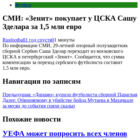
Футбол
СМИ: «Зенит» покупает у ЦСКА Сашу
Зделара за 1,5 млн евро
Rusfootball
1 год спустя
0
1 минуты
По информации СМИ, 29-летний опорный полузащитник
сборной Сербии Саша Зделар переходит из московского
ЦСКА в петербургский «Зенит». Сообщается, что сумма
компенсации за переход сербского футболиста составит
1,5 млн евро.
Навигация по записям
Предыдущая:
«Динамо» купило футболиста сборной Парагвая
Далее:
Обвиняемому в убийстве бойца Мутаева в Махачкале
за месяц до события сняли скальп
Похожие новости
УЕФА может попросить всех членов