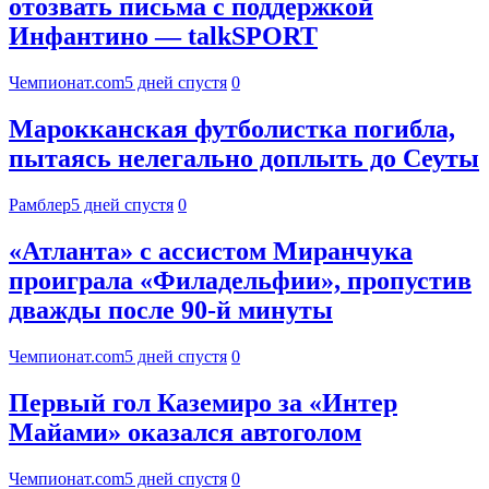
отозвать письма с поддержкой
Инфантино — talkSPORT
Чемпионат.com
5 дней спустя
0
Марокканская футболистка погибла,
пытаясь нелегально доплыть до Сеуты
Рамблер
5 дней спустя
0
«Атланта» с ассистом Миранчука
проиграла «Филадельфии», пропустив
дважды после 90-й минуты
Чемпионат.com
5 дней спустя
0
Первый гол Каземиро за «Интер
Майами» оказался автоголом
Чемпионат.com
5 дней спустя
0