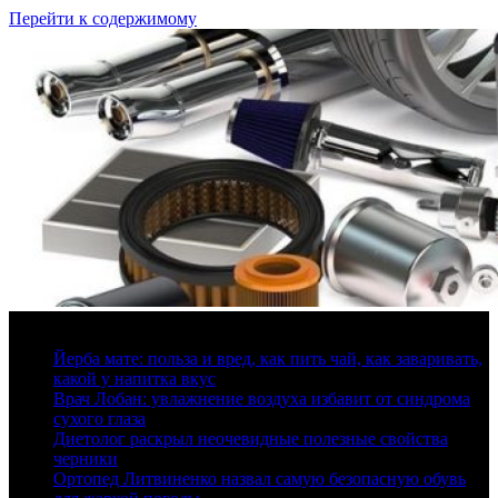
Перейти к содержимому
7 августа, 2026
Йерба мате: польза и вред, как пить чай, как заваривать,
какой у напитка вкус
Врач Лобан: увлажнение воздуха избавит от синдрома
сухого глаза
Диетолог раскрыл неочевидные полезные свойства
черники
Ортопед Литвиненко назвал самую безопасную обувь