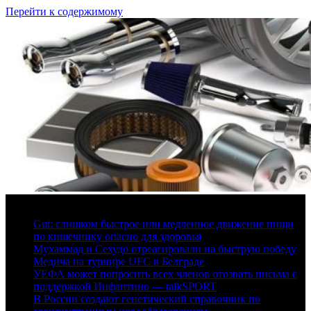
Перейти к содержимому
6 августа, 2026
Gut: слишком быстрое или медленное движение пищи
по кишечнику опасно для здоровья
Мухаммад и Сехудо отреагировали на быструю победу
Медича на турнире UFC в Белграде
УЕФА может попросить всех членов отозвать письма с
поддержкой Инфантино — talkSPORT
В России создают генетический справочник по