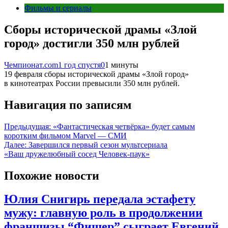
Фильмы и сериалы
Сборы исторической драмы «Злой
город» достигли 350 млн рублей
Чемпионат.com
1 год спустя
0
1 минуты
19 февраля сборы исторической драмы «Злой город»
в кинотеатрах России превысили 350 млн рублей.
Навигация по записям
Предыдущая:
«Фантастическая четвёрка» будет самым
коротким фильмом Marvel — СМИ
Далее:
Завершился первый сезон мультсериала
«Ваш дружелюбный сосед Человек-паук»
Похожие новости
Юлия Снигирь передала эстафету
мужу: главную роль в продолжении
франшизы “Фишер” сыграет Евгений