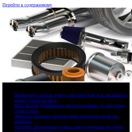
Перейти к содержимому
7 августа, 2026
Йерба мате: польза и вред, как пить чай, как заваривать,
какой у напитка вкус
Врач Лобан: увлажнение воздуха избавит от синдрома
сухого глаза
Диетолог раскрыл неочевидные полезные свойства
черники
Ортопед Литвиненко назвал самую безопасную обувь