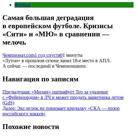
Футбол
Самая большая деградация
в европейском футболе. Кризисы
«Сити» и «МЮ» в сравнении —
мелочь
Чемпионат.com
1 год спустя
0
1 минуты
«Лутон» в прошлом сезоне занял 18-е место в АПЛ.
А сейчас — последний в Чемпионшипе.
Навигация по записям
Предыдущая:
«Милан» оштрафует Тео за удаление
с «Фейеноордом» в ЛЧ и может продать защитника летом
(GdS)
Далее:
Экс-игрок не понимает кричалку «СКА — позор
российского хоккея»
Похожие новости