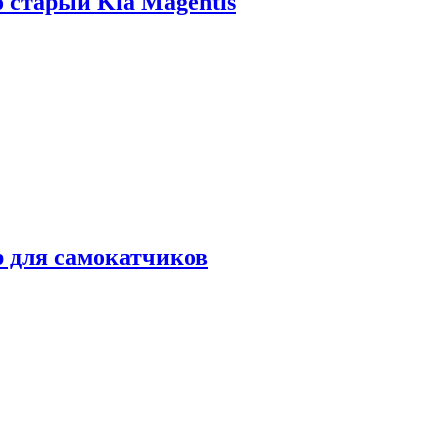
о старый Kia Magentis
р для самокатчиков