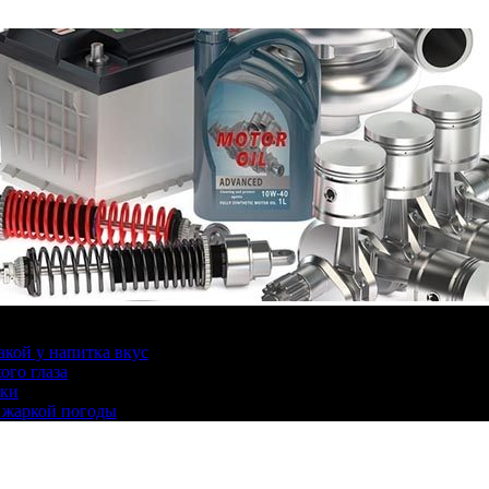
какой у напитка вкус
ого глаза
ики
 жаркой погоды