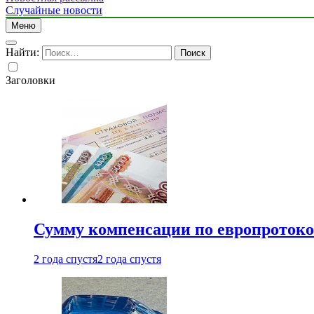
Случайные новости
Меню
Найти:
Заголовки
Сумму компенсации по европротокол
2 года спустя
2 года спустя