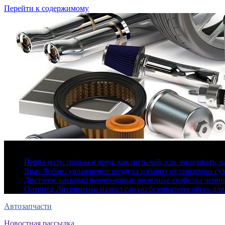
Перейти к содержимому
7 августа, 2026
Йерба мате: польза и вред, как пить чай, как заваривать, 
Врач Лобан: увлажнение воздуха избавит от синдрома сух
Диетолог раскрыл неочевидные полезные свойства черн
Ортопед Литвиненко назвал самую безопасную обувь для
Автозапчасти
Новостная рассылка