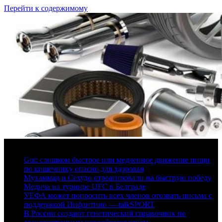
Перейти к содержимому
6 августа, 2026
Gut: слишком быстрое или медленное движение пищи
по кишечнику опасно для здоровья
Мухаммад и Сехудо отреагировали на быструю победу
Медича на турнире UFC в Белграде
УЕФА может попросить всех членов отозвать письма с
поддержкой Инфантино — talkSPORT
В России создают генетический справочник по