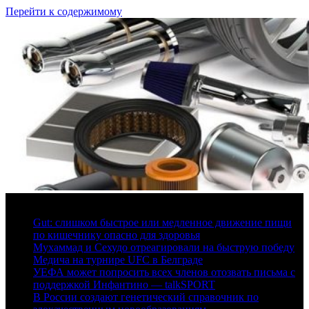
Перейти к содержимому
6 августа, 2026
Gut: слишком быстрое или медленное движение пищи
по кишечнику опасно для здоровья
Мухаммад и Сехудо отреагировали на быструю победу
Медича на турнире UFC в Белграде
УЕФА может попросить всех членов отозвать письма с
поддержкой Инфантино — talkSPORT
В России создают генетический справочник по