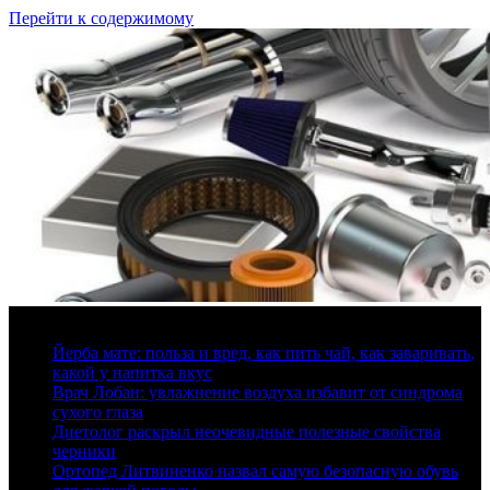
Перейти к содержимому
8 августа, 2026
Йерба мате: польза и вред, как пить чай, как заваривать,
какой у напитка вкус
Врач Лобан: увлажнение воздуха избавит от синдрома
сухого глаза
Диетолог раскрыл неочевидные полезные свойства
черники
Ортопед Литвиненко назвал самую безопасную обувь